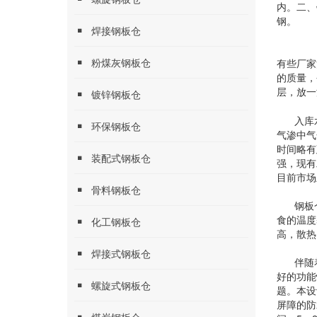
内。二、
钢。
焊接钢板仓
水泥
粉煤灰钢板仓
有些厂家
的质量，
层，放一
镀锌钢板仓
入库
环保钢板仓
气渗中气
时间略有
装配式钢板仓
强，现有
目前市场
骨料钢板仓
钢板
食的温度
化工钢板仓
高，散热
焊接式钢板仓
伴随
好的功能
螺旋式钢板仓
题。本设
屏障的防