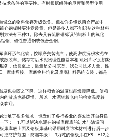
以及技术条件的重要性。有时根据组件的厚度和类型使用
而设立的物料储存升级设备。但在许多钢铁筒仓产品中，
筒仓钢板时要注意质量。但是很多人都不能识别这种材料
别方法有三种:1。除去具有硫酸铜标识的钢板上的氧化
高锰钢、磁性普通钢或低合金钢。
库底环形气化管，按顺序交替充气，使高密度沉积水泥在
或散装车。储存前后水泥物理性能基本相同,出库水泥初凝
诚服务，信誉至上，质量是公司宗旨。我公司技术力量、性
工、库体焊接、库底物料均化及库底排料系统安装，都是
温度也会随之下降。这样粮食的温度也能慢慢降低。使粮
内的散热也很缓慢。所以，水泥钢板仓内的粮食温度较
众欢迎。
展涉足了很多领域，也受到了各行各业的喜爱因其自身良
一下： 1.可以解决水泥在钢板库库底的进水与渗漏问
板库库底上面及钢板库基础采用耐腐防水材料进行后一步
控防护范围：防漏等级1—3万吨的钢板库在P8—P12之