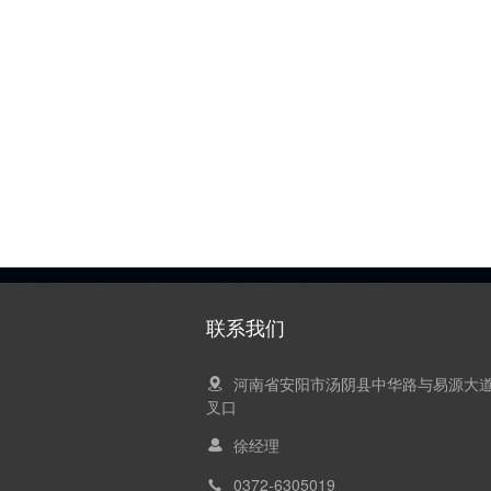
联系我们
河南省安阳市汤阴县中华路与易源大
叉口
徐经理
0372-6305019