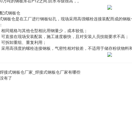
20万吨的钢板库在P12之间.防水等级很高，。
 装配式钢板仓
式钢板仓是在工厂进行钢板钻孔，现场采用高强螺栓连接装配而成的钢板
：
】相同规格与其他仓型相比用钢量少，成本较低；
】可直接在现场安装配装，施工速度极快，且对安装人员技能要求不高；
】可拆卸重组、重复利用；
】采用高强度的螺栓连接钢板，气密性相对较差，不适用于储存粉状物料
焊接式钢板仓厂家_焊接式钢板仓厂家有哪些
没有了