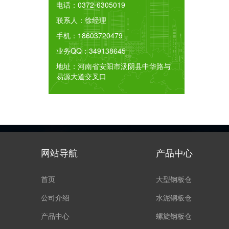
电话：
0372-6305019
联系人：
徐经理
手机：
18603720479
业务QQ：
349138645
地址：
河南省安阳市汤阴县中华路与
易源大道交叉口
网站导航
产品中心
首页
大型钢板仓
公司介绍
水泥钢板仓
产品中心
螺旋钢板仓