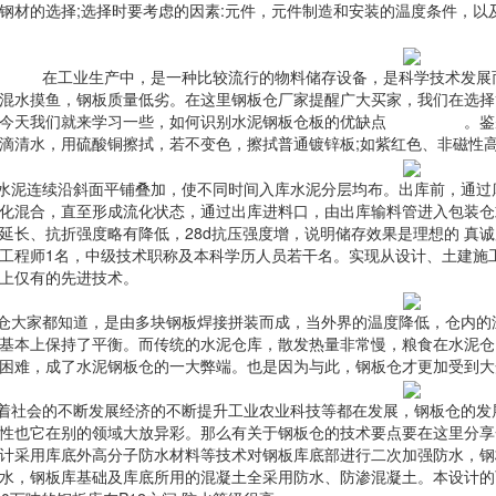
钢材的选择;选择时要考虑的因素:元件，元件制造和安装的温度条件，
钢板仓
在工业生产中，是一种比较流行的物料储存设备，是科学技术发展
混水摸鱼，钢板质量低劣。在这里钢板仓厂家提醒广大买家，我们在选择
今天我们就来学习一些，如何识别水泥钢板仓板的优缺点
矿粉钢板仓
。鉴
滴清水，用硫酸铜擦拭，若不变色，擦拭普通镀锌板;如紫红色、非磁性
水泥连续沿斜面平铺叠加，使不同时间入库水泥分层均布。出库前，通过
化混合，直至形成流化状态，通过出库进料口，由出库输料管进入包装仓
延长、抗折强度略有降低，28d抗压强度增，说明储存效果是理想的 真
工程师1名，中级技术职称及本科学历人员若干名。实现从设计、土建施
上仅有的先进技术。
仓大家都知道，是由多块钢板焊接拼装而成，当外界的温度降低，仓内的
基本上保持了平衡。而传统的水泥仓库，散发热量非常慢，粮食在水泥仓
困难，成了水泥钢板仓的一大弊端。也是因为与此，钢板仓才更加受到大
着社会的不断发展经济的不断提升工业农业科技等都在发展，钢板仓的发
性也它在别的领域大放异彩。那么有关于钢板仓的技术要点要在这里分享
计采用库底外高分子防水材料等技术对钢板库底部进行二次加强防水，钢
水，钢板库基础及库底所用的混凝土全采用防水、防渗混凝土。本设计的可